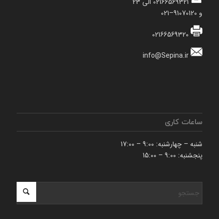
02166569321 الی 23
و 91070120–021
02166569320
info@Sepina.ir
ساعات کاری
شنبه – چهارشنبه: 9:00 – 17:00
پنجشنبه: 9:00 – 15:00