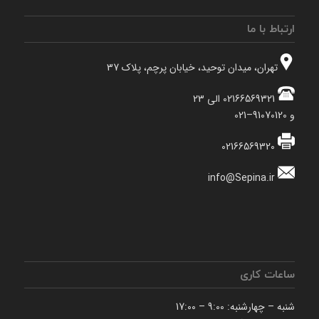
ارتباط با ما
تهران، میدان توحید، خیابان پرچم، پلاک 37
02166569321 الی 23
و 91070120–021
02166569320
info@Sepina.ir
ساعات کاری
شنبه – چهارشنبه: 9:00 – 17:00