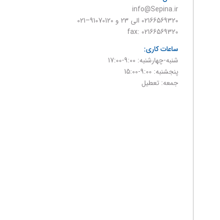
info@Sepina.ir
02166569320 الی 23 و 91070120–021
fax: 02166569320
ساعات کاری:
شنبه-چهارشنبه: 9:00-17:00
پنجشنبه: 9:00-15:00
جمعه: تعطیل