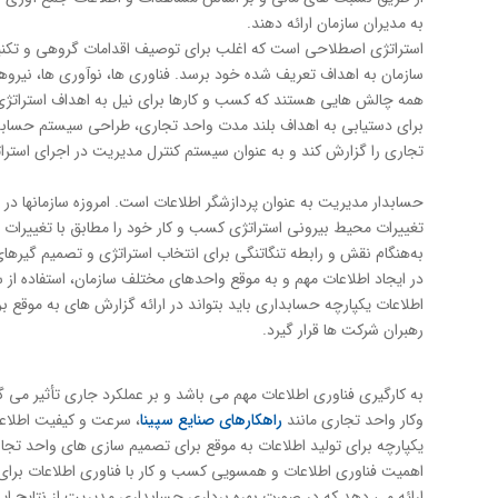
به مدیران سازمان ارائه دهند.
استراتژی اصطلاحی است که اغلب برای توصیف اقدامات گروهی و تکنیک
سازمان به اهداف تعریف شده خود برسد. فناوری ها، نوآوری ها، نیروهای
همه چالش هایی هستند که کسب و کارها برای نیل به اهداف استراتژی 
برای دستیابی به اهداف بلند مدت واحد تجاری، طراحی سیستم حسابداری 
تجاری را گزارش كند و به عنوان سیستم کنترل مدیریت در اجرای استر
حسابدار مدیریت به عنوان پردازشگر اطلاعات است. امروزه سازمانها در م
تغییرات محیط بیرونی استراتژی كسب و كار خود را مطابق با تغییرات
به‌هنگام نقش و رابطه تنگاتنگی برای انتخاب استراتژی و تصمیم گیرها
در ایجاد اطلاعات مهم و به موقع واحدهای مختلف سازمان، استفاده ا
اطلاعات یکپارچه حسابداری باید بتواند در ارائه گزارش های به موقع ب
رهبران شركت ها قرار گیرد.
به كارگیری فناوری اطلاعات مهم می باشد و بر عملکرد جاری تأثیر می گذ
وكار واحد تجاری مانند
راهكارهای صنایع سپینا
، سرعت و كیفیت اطلاعا
یكپارچه برای تولید اطلاعات به موقع برای تصمیم سازی های واحد تجار
اهمیت فناوری اطلاعات و همسویی کسب و کار با فناوری اطلاعات برای
ارائه می دهد که در صورت بهره برداری حسابداری مدیریت از نتایج این