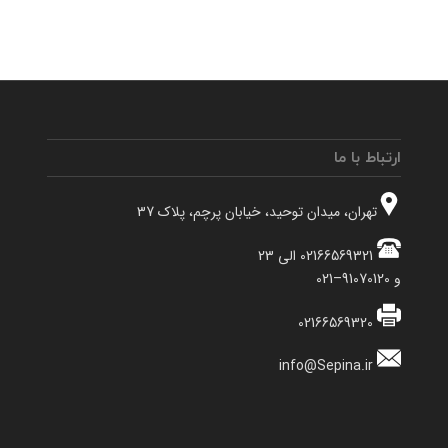
ارتباط با ما
تهران، میدان توحید، خیابان پرچم، پلاک 37
02166569321 الی 23
و 91070120–021
02166569320
info@Sepina.ir