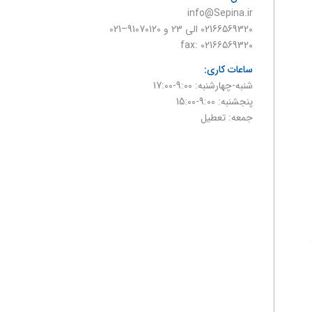
info@Sepina.ir
02166569320 الی 23 و 91070120–021
fax: 02166569320
ساعات کاری:
شنبه-چهارشنبه: 9:00-17:00
پنجشنبه: 9:00-15:00
جمعه: تعطیل