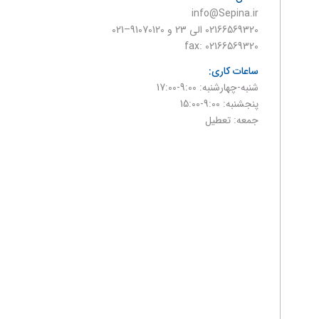
info@Sepina.ir
02166569320 الی 23 و 91070120–021
fax: 02166569320
ساعات کاری:
شنبه-چهارشنبه: 9:00-17:00
پنجشنبه: 9:00-15:00
جمعه: تعطیل