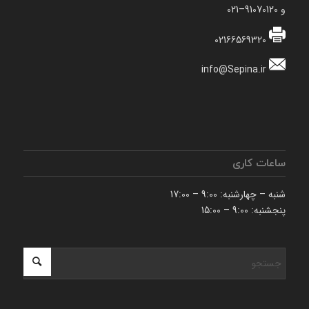
و 91070120–021
02166569320
info@Sepina.ir
ساعات کاری
شنبه – چهارشنبه: 9:00 – 17:00
پنجشنبه: 9:00 – 15:00