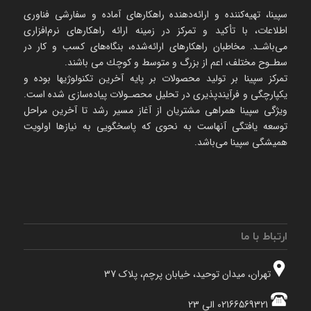
سپینا، تهیه‌كننده و ارائه‌‌دهنده راهكارهای آماده و سفارشی فناوری
اطلاعات، با تأكید و تمركز در زمینه ارائه راهکارهای نرم‌‌افزاری
می‌باشـد. مخاطبان راهكارهای ارائه‌شده، بنگاه‌های كسب و كار در
سطـوح مختلف، اعم از بزرگ و متوسط و كوچك می‌ باشند.
تمرکز سپینا بر تولید محصولات بر پایه آخرین تکنولوژیها بوده و
یکپارچگی و فرآیندپذیری در تحلیل محصـولات پیاده‌سازی شده است.
ویژگی سپینا همراهی مشتریان از آغاز مسیر رشد تا آخرین مراحل
توسعه یافتگی آنهاست به نحوی که پاسخگویی به نیازها اولویت
همیشگی سپینا می‌باشد.
ارتباط با ما
تهران، میدان توحید، خیابان پرچم، پلاک 37
02166569321 الی 23