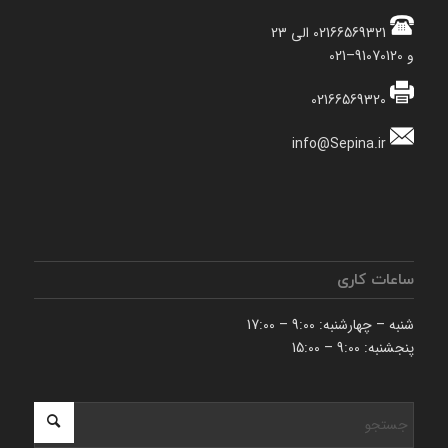
02166569321 الی 23
و 91070120–021
02166569320
info@Sepina.ir
ساعات کاری
شنبه – چهارشنبه: 9:00 – 17:00
پنجشنبه: 9:00 – 15:00