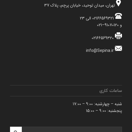
تهران، میدان توحید، خیابان پرچم، پلاک 37
02166569321 الی 23
و 91070120–021
02166569320
info@Sepina.ir
ساعات کاری
شنبه – چهارشنبه: 9:00 – 17:00
پنجشنبه: 9:00 – 15:00