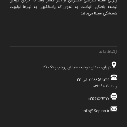
ویژگی سپینا همراهی مشتریان از آغاز مسیر رشد تا آخرین مراحل
توسعه یافتگی آنهاست به نحوی که پاسخگویی به نیازها اولویت
همیشگی سپینا می‌باشد.
ارتباط با ما
تهران، میدان توحید، خیابان پرچم، پلاک 37
02166569321 الی 23
و 91070120–021
02166569320
info@Sepina.ir