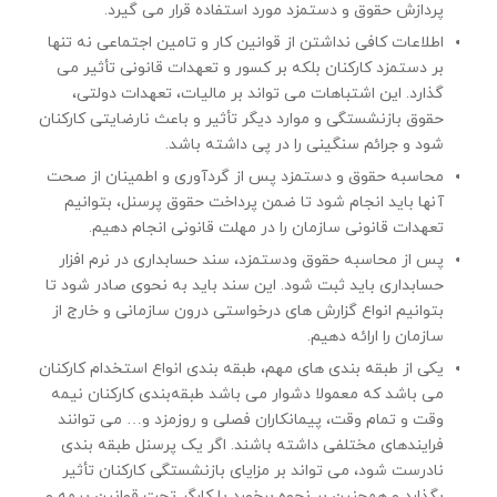
پردازش حقوق و دستمزد مورد استفاده قرار می گیرد.
اطلاعات كافی نداشتن از قوانین كار و تامین اجتماعی نه تنها
بر دستمزد کارکنان بلکه بر کسور و تعهدات قانونی تأثیر می
گذارد. این اشتباهات می تواند بر مالیات، تعهدات دولتی،
حقوق بازنشستگی و موارد دیگر تأثیر و باعث نارضایتی كاركنان
شود و جرائم سنگینی را در پی داشته باشد.
محاسبه حقوق و دستمزد پس از گردآوری و اطمینان از صحت
آنها باید انجام شود تا ضمن پرداخت حقوق پرسنل، بتوانیم
تعهدات قانونی سازمان را در مهلت قانونی انجام دهیم.
پس از محاسبه حقوق و‌دستمزد، سند حسابداری در نرم افزار
حسابداری باید ثبت شود. این سند باید به نحوی صادر شود تا
بتوانیم انواع گزارش های درخواستی درون سازمانی و خارج از
سازمان را ارائه دهیم.
یكی از طبقه بندی های مهم، طبقه بندی انواع استخدام كاركنان
می باشد كه معمولا دشوار می باشد طبقه‌بندی کارکنان نیمه
وقت و تمام وقت، پیمانکاران فصلی و روزمزد و… می توانند
فرایندهای مختلفی داشته باشند. اگر یک پرسنل طبقه بندی
نادرست شود، می تواند بر مزایای بازنشستگی كاركنان تأثیر
بگذارد و همچنین بر نحوه برخورد با کارگر تحت قوانین بیمه و