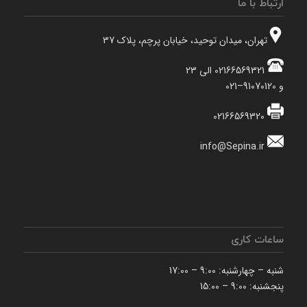
ارتباط با ما
تهران، میدان توحید، خیابان پرچم، پلاک 37
02166569321 الی 23
و 91070120–021
02166569320
info@Sepina.ir
ساعات کاری
شنبه – چهارشنبه: 9:00 – 17:00
پنجشنبه: 9:00 – 15:00