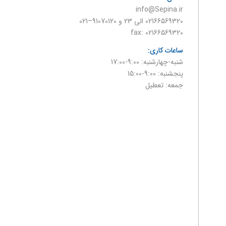
info@Sepina.ir
02166569320 الی 23 و 91070120–021
fax: 02166569320
ساعات کاری:
شنبه-چهارشنبه: 9:00-17:00
پنجشنبه: 9:00-15:00
جمعه: تعطیل