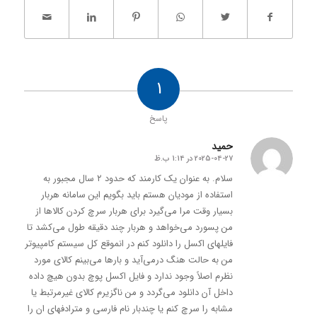
1
پاسخ
حمید
2025-04-27 در 1:14 ب.ظ
گفته:
سلام. به عنوان یک کارمند که حدود ۲ سال مجبور به
استفاده از مودیان هستم باید بگویم این سامانه هربار
بسیار وقت مرا می‌گیرد برای هربار سرچ کردن کالاها از
من پسورد می‌خواهد و هربار چند دقیقه طول می‌کشد تا
فایلهای اکسل را دانلود کنم در انموقع کل سیستم کامپیوتر
من به حالت هنگ درمی‌آید و بارها می‌بینم کالای مورد
نظرم اصلاً وجود ندارد و فایل اکسل پوچ بدون هیچ داده
داخل آن دانلود می‌گردد و من ناگزیرم کالای غیرمرتبط یا
مشابه را سرچ کنم یا چندبار نام فارسی و مترادفهای ان را