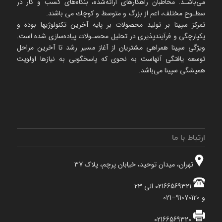
می‌باشـد. مخاطبان راهكارهای ارائه‌شده، بنگاه‌های كسب و كار در
سطـوح مختلف، اعم از بزرگ و متوسط و كوچك می‌ باشند.
تمرکز سپینا بر تولید محصولات بر پایه آخرین تکنولوژیها بوده و
یکپارچگی و فرآیندپذیری در تحلیل محصـولات پیاده‌سازی شده است.
ویژگی سپینا همراهی مشتریان از آغاز مسیر رشد تا آخرین مراحل
توسعه یافتگی آنهاست به نحوی که پاسخگویی به نیازها اولویت
همیشگی سپینا می‌باشد.
ارتباط با ما
تهران، میدان توحید، خیابان پرچم، پلاک 37
02166569321 الی 23
و 91070120–021
02166569320