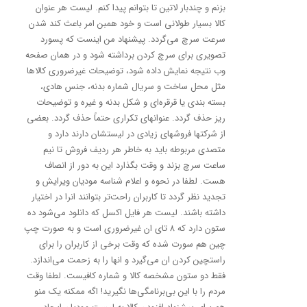
بزنم و چندبار لاتین تا بتوانم پیدا کنم. لیست هر عنوان
کالا بسیار طولانی است و خود همبن امر باعث کند شدن
سرعت سرچ می‌گردد. پیشنهاد من اینست که پسورد
تصویری برای سرچ کردن برداشته شود و در همان صفحه
وب نتیجه نمایش داده شود، توضیحات غیرضروری کالاها
مثل محل ساخت و سریال شماره بدنه، جنس هادی،
بسته بندی یا قرقره‌ای و شکل بدنه و غیره و توضیحات
ریز حذف گردد. عنوانهای تکراری حتماً حذف گردد. بعضی
از شرکتها فروشهای زیادی در لیستشان دارند دارد و
متصدی مربوطه باید به خاطر هر ردیف فروش تا نیم
ساعت سرچ بزند و وقت بگذارد این به دور از انصاف
هست. لطفا در نحوه و اعلام شناسه مودیان ویرایش و
تجدید نظر گردد تا کاربران راحت‌تر بتوانند انرا در اختیار
داشته باشند. لیست هر فایل اکسل که دانلود می‌شود ده
ستون دارد که ۸ تای ان غیرضروری است و به صورت چپ
چین هم سورت شده که وقت برخی از کاربران را برای
راستچین کردن ان می‌گیرد و انها را به زحمت می‌اندازد.
فقط دو ستون مشخصه کالا و شماره کافیست. لطفا وقت
مردم را با این بی‌برنامگی‌ها نگیرید! اگه ممکنه یک منو