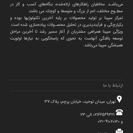
می‌باشـد. مخاطبان راهكارهای ارائه‌شده، بنگاه‌های كسب و كار در
سطـوح مختلف، اعم از بزرگ و متوسط و كوچك می‌ باشند.
تمرکز سپینا بر تولید محصولات بر پایه آخرین تکنولوژیها بوده و
یکپارچگی و فرآیندپذیری در تحلیل محصـولات پیاده‌سازی شده است.
ویژگی سپینا همراهی مشتریان از آغاز مسیر رشد تا آخرین مراحل
توسعه یافتگی آنهاست به نحوی که پاسخگویی به نیازها اولویت
همیشگی سپینا می‌باشد.
ارتباط با ما
تهران، میدان توحید، خیابان پرچم، پلاک 37
02166569321 الی 23
و 91070120–021