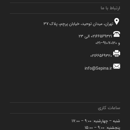
ارتباط با ما
تهران، میدان توحید، خیابان پرچم، پلاک 37
02166569321 الی 23
و 91070120–021
02166569320
info@Sepina.ir
ساعات کاری
شنبه – چهارشنبه: 9:00 – 17:00
پنجشنبه: 9:00 – 15:00