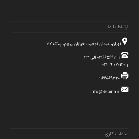
ارتباط با ما
تهران، میدان توحید، خیابان پرچم، پلاک 37
02166569321 الی 23
و 91070120–021
02166569320
info@Sepina.ir
ساعات کاری