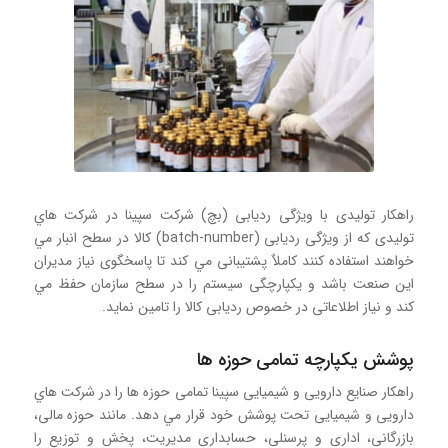
راهكار توليدی با ويژگی رديابی (بچ) شركت سپينا در شركت هاي
توليدی كه از وي‍‍ژگی رديابی (batch-number) كالا در سطح انبار مي
خواهند استفاده كنند كاملاٌ پشتيبانی مي كند تا پاسخگوی نياز مديران
اين صنعت باشد و يكپارچگی سيستم را در سطح سازمان حفظ مي
كند و نياز اطلاعاتی در خصوص رديابی كالا را تامين نمايد.
پوشش یکپارچه تمامی حوزه ها
راهكار صنایع دارویی و شیمیایی سپينا تمامی حوزه ها را در شركت هاي
دارویی و شيميایی تحت پوشش خود قرار مي دهد. مانند حوزه مالی،
بازرگانی، اداری و پرسنلی، حسابداری مديريت، پخش و توزیع را