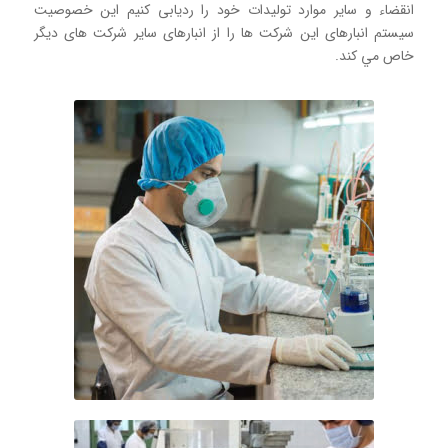
انقضاء و ساير موارد توليدات خود را رديابی كنيم اين خصوصيت
سيستم انبارهای اين شركت ها را از انبارهای ساير شركت های ديگر
خاص مي كند.