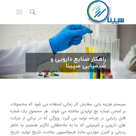
راهکار صنایع دارویی و
شیمیایی سپینا
سیستم هزینه يابی سفارش کار زمانی استفاده می شود که محصولات
بر اساس شماره بچ توليدی ساخته مي شوند. هر محصول یک شماره
قابل رديابي در چرخه توليد می گيرد. ويژگی كه در برخی از شركت
های دارویی و شيميایی كه بنا به ملاحظاتی ناگزير هستيم به خاطر
رديابی و كنترل مواردی مانند فرمولاسیون ساخت، تاريخ توليد، تاريخ