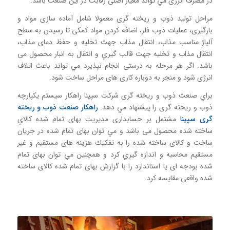
در مصرف انرژی مي تواند معیار اصلی رقابت در اين صنعت باشد.
مراحل توليد ذوب و ريخته گری معمولا شامل آماده سازی مواد و
بارگيری، عمليات ذوب فلز، اضافه كردن مواد كمكی تا رسيدن به سطح
آلياژ مناسب مذاب، انتقال مذاب جهت تخليه و حفظ دمای مذاب،
انتقال مذاب و تخليه جهت قالب گيري و انتقال به انبار محصول می
باشد. اگر هر مرحله به درستی انجام نپذيرد مي تواند باعث اتلاف
انرژی شود و منجر به دوباره كاری های مراحل ساخت شود.
براي صنعت ذوب و ريخته گری شركت سپينا راهكار سيستم يكپارچه
ذوب و ريخته گری را پيشنهاد مي دهد.
راهكار صنعت ذوب و ریخته
گری سپینا
مشتمل بر حسابداری مدیريت بهای تمام شده كالاي
ساخته شده محصول می باشد و مي توان بهای تمام شده در جريان
ساخت و كالای ساخته شده را به تفكيك هزينه های مستقيم و غير
مستقيم محاسبه و اندازه گيري كرد و همچنين مي توان بهای تمام
شده بودجه ای يا استاندارد را با گزارش بهای تمام شده كالای ساخته
شده واقعی مقايسه كرد.