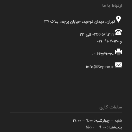
ارتباط با ما
تهران، میدان توحید، خیابان پرچم، پلاک 37
02166569321 الی 23
و 91070120–021
02166569320
info@Sepina.ir
ساعات کاری
شنبه – چهارشنبه: 9:00 – 17:00
پنجشنبه: 9:00 – 15:00