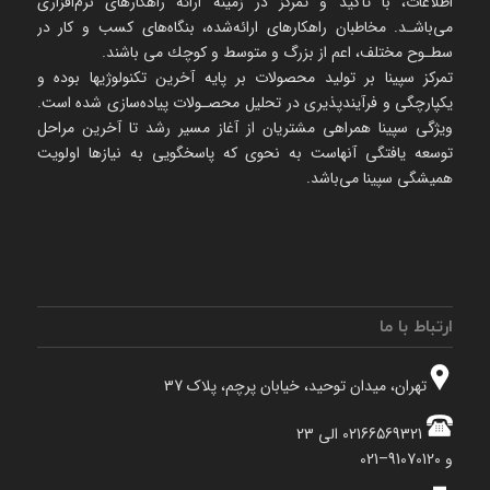
اطلاعات، با تأكید و تمركز در زمینه ارائه راهکارهای نرم‌‌افزاری
می‌باشـد. مخاطبان راهكارهای ارائه‌شده، بنگاه‌های كسب و كار در
سطـوح مختلف، اعم از بزرگ و متوسط و كوچك می‌ باشند.
تمرکز سپینا بر تولید محصولات بر پایه آخرین تکنولوژیها بوده و
یکپارچگی و فرآیندپذیری در تحلیل محصـولات پیاده‌سازی شده است.
ویژگی سپینا همراهی مشتریان از آغاز مسیر رشد تا آخرین مراحل
توسعه یافتگی آنهاست به نحوی که پاسخگویی به نیازها اولویت
همیشگی سپینا می‌باشد.
ارتباط با ما
تهران، میدان توحید، خیابان پرچم، پلاک 37
02166569321 الی 23
و 91070120–021